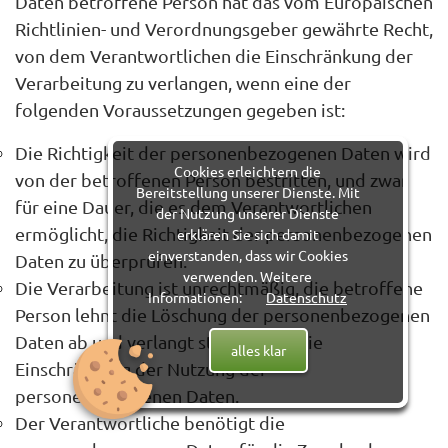
Daten betroffene Person hat das vom Europäischen
Richtlinien- und Verordnungsgeber gewährte Recht,
von dem Verantwortlichen die Einschränkung der
Verarbeitung zu verlangen, wenn eine der
folgenden Voraussetzungen gegeben ist:
Die Richtigkeit der personenbezogenen Daten wird
Cookies erleichtern die
von der betroffenen Person bestritten, und zwar
Bereitstellung unserer Dienste. Mit
für eine Dauer, die es dem Verantwortlichen
der Nutzung unserer Dienste
ermöglicht, die Richtigkeit der personenbezogenen
erklären Sie sich damit
einverstanden, dass wir Cookies
Daten zu überprüfen.
verwenden. Weitere
Die Verarbeitung ist unrechtmäßig, die betroffene
Informationen:
Datenschutz
Person lehnt die Löschung der personenbezogenen
Daten ab und verlangt stattdessen die
alles klar
Einschränkung der Nutzung der
personenbezogenen Daten.
Der Verantwortliche benötigt die